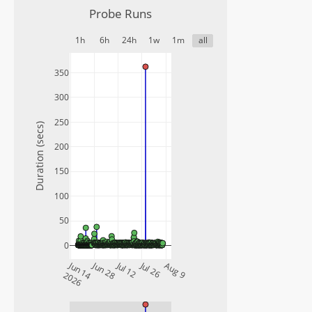
Probe Runs
1h
6h
24h
1w
1m
all
350
300
250
Duration (secs)
200
150
100
50
0
Jun 14
Jun 28
Jul 12
Jul 26
Aug 9
2026