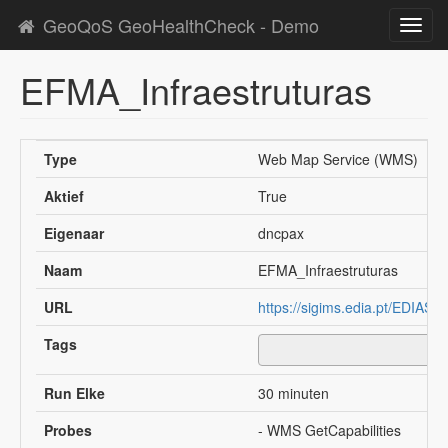
GeoQoS GeoHealthCheck - Demo
Toggl
navig
EFMA_Infraestruturas
Type
Web Map Service (WMS)
Aktief
True
Eigenaar
dncpax
Naam
EFMA_Infraestruturas
URL
https://sigims.edia.pt/EDIA
Tags
Run Elke
30 minuten
Probes
- WMS GetCapabilities