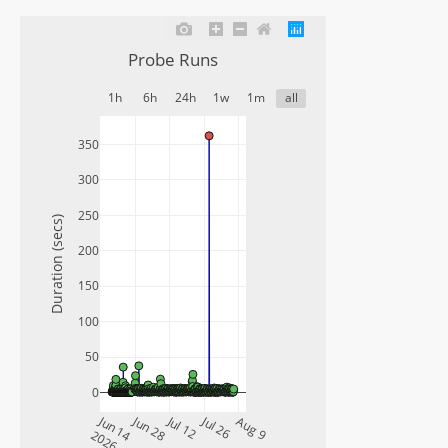
Probe Runs
1h
6h
24h
1w
1m
all
350
300
250
Duration (secs)
200
150
100
50
0
Jun 14
Jun 28
Jul 12
Jul 26
Aug 9
2026