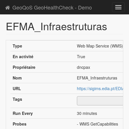
GeoQoS GeoHealthCheck - Demo
Toggl
navig
EFMA_Infraestruturas
Type
Web Map Service (WMS)
En activité
True
Propriétaire
dncpax
Nom
EFMA_Infraestruturas
URL
https://sigims.edia.pt/ED
Tags
Run Every
30 minutes
Probes
- WMS GetCapabilities