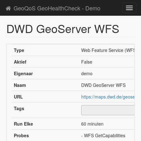
GeoQoS GeoHealthCheck - Demo
Toggl
navig
DWD GeoServer WFS
Type
Web Feature Service (WFS)
Aktief
False
Eigenaar
demo
Naam
DWD GeoServer WFS
URL
https://maps.dwd.de/geoserve
Tags
Run Elke
60 minuten
Probes
- WFS GetCapabilities