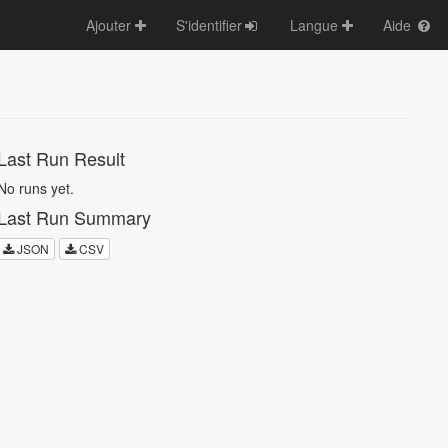
Ajouter
S'identifier
Langue
Aide
Last Run Result
No runs yet.
Last Run Summary
JSON
CSV