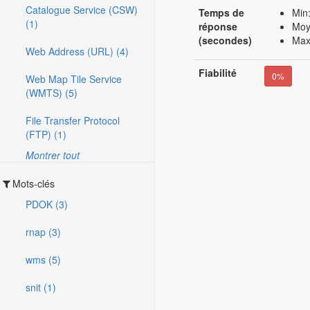
Catalogue Service (CSW)
Temps de
Min:
(1)
réponse
Moy
(secondes)
Max
Web Address (URL) (4)
Fiabilité
0%
Web Map Tile Service
(WMTS) (5)
File Transfer Protocol
(FTP) (1)
Montrer tout
Mots-clés
PDOK (3)
rnap (3)
wms (5)
snit (1)