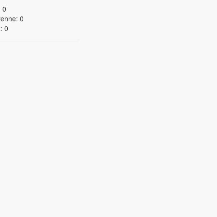
 0
enne: 0
: 0