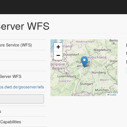
erver WFS
re Service (WFS)
+
−
Server WFS
aps.dwd.de/geoserver/wfs
Leaflet
s
Capabilities