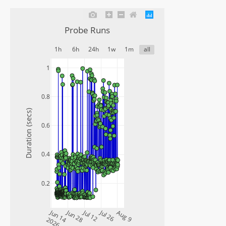
Probe Runs
1h
6h
24h
1w
1m
all
1
0.8
Duration (secs)
0.6
0.4
0.2
Jun 14
Jun 28
Jul 12
Jul 26
Aug 9
2026