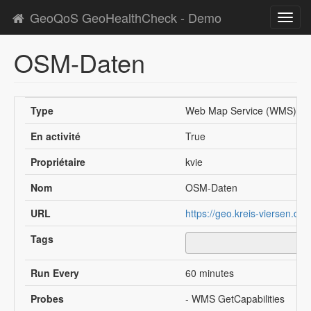
GeoQoS GeoHealthCheck - Demo
Toggl
navig
OSM-Daten
Type
Web Map Service (WMS)
En activité
True
Propriétaire
kvie
Nom
OSM-Daten
URL
https://geo.kreis-viersen.d
Tags
Run Every
60 minutes
Probes
- WMS GetCapabilities