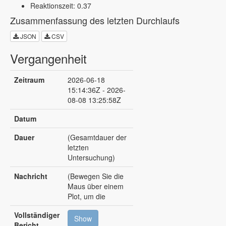
Reaktionszeit: 0.37
Zusammenfassung des letzten Durchlaufs
JSON
CSV
Vergangenheit
Zeitraum
2026-06-18
15:14:36Z - 2026-
08-08 13:25:58Z
Datum
Dauer
(Gesamtdauer der
letzten
Untersuchung)
Nachricht
(Bewegen Sie die
Maus über einem
Plot, um die
Ergebnisse des
Vollständiger
Durchlaufs
Show
Bericht