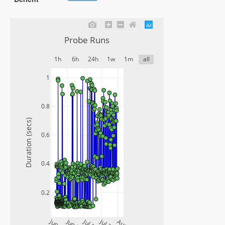
anzuzeigen)
Probe Runs
1h
6h
24h
1w
1m
all
1
0.8
Duration (secs)
0.6
0.4
0.2
Jul 12
Jul 26