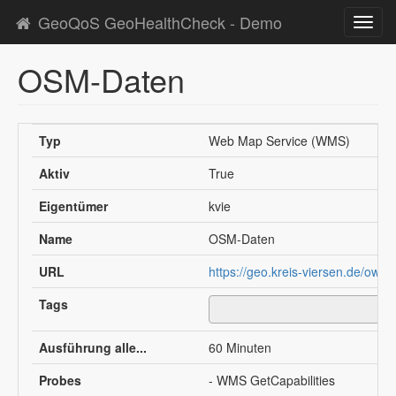
GeoQoS GeoHealthCheck - Demo
Toggl
navig
OSM-Daten
Typ
Web Map Service (WMS)
Aktiv
True
Eigentümer
kvie
Name
OSM-Daten
URL
https://geo.kreis-viersen.de/ows
Tags
Ausführung alle...
60 Minuten
Probes
- WMS GetCapabilities