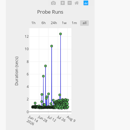
Probe Runs
1h
6h
24h
1w
1m
all
12
10
Duration (secs)
8
6
4
2
0
Jun 14
Jun 28
Jul 12
Jul 26
Aug 9
2026