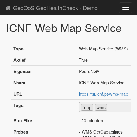
GeoQoS GeoHealthCheck - Demo
Toggl
navig
ICNF Web Map Service
Type
Web Map Service (WMS)
Aktief
True
Eigenaar
PedroNGV
Naam
ICNF Web Map Service
URL
https://si.icnf.pt/wms/rnap
Tags
rnap
wms
Run Elke
120 minuten
Probes
- WMS GetCapabilities