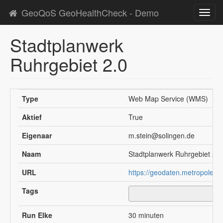
GeoQoS GeoHealthCheck - Demo
Toggl
navig
Stadtplanwerk
Ruhrgebiet 2.0
Type
Web Map Service (WMS)
Aktief
True
Eigenaar
m.stein@solingen.de
Naam
Stadtplanwerk Ruhrgebiet 2.0
URL
https://geodaten.metropoleru
Tags
Run Elke
30 minuten