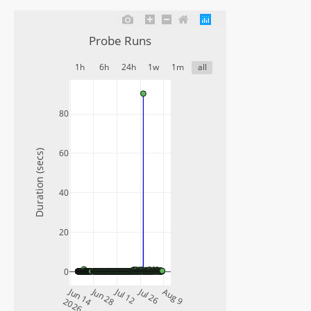
Probe Runs
1h
6h
24h
1w
1m
all
80
60
Duration (secs)
40
20
0
Jun 14
Jun 28
Jul 12
Jul 26
Aug 9
2026