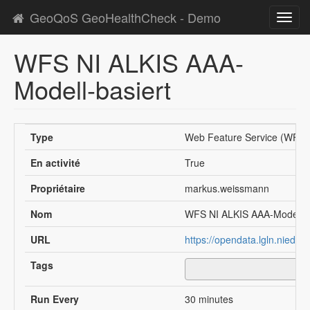
GeoQoS GeoHealthCheck - Demo
Toggl
navig
WFS NI ALKIS AAA-
Modell-basiert
Type
Web Feature Service (WFS)
En activité
True
Propriétaire
markus.weissmann
Nom
WFS NI ALKIS AAA-Modell-b
URL
https://opendata.lgln.niede
Tags
Run Every
30 minutes