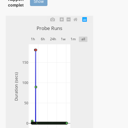
Show
complet
Probe Runs
1h
6h
24h
1w
1m
all
150
Duration (secs)
100
50
0