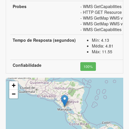
Probes
- WMS GetCapabilities
- HTTP GET Resource UR
- WMS GetMap WMS v1.1.1
- WMS GetMap WMS v1.1.1
- WMS GetCapabilities
Tempo de Resposta (segundos)
Mín: 4.13
Média: 4.81
Máx: 11.55
Confiabilidade
100%
+
−