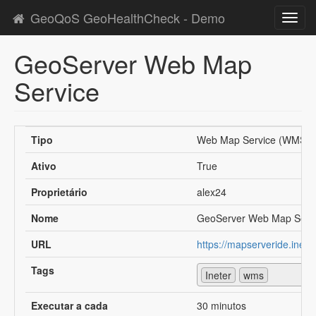
GeoQoS GeoHealthCheck - Demo
Toggl
navig
GeoServer Web Map
Service
Tipo
Web Map Service (WMS)
Ativo
True
Proprietário
alex24
Nome
GeoServer Web Map Serv
URL
https://mapserveride.ine
Tags
Ineter
wms
Executar a cada
30 minutos