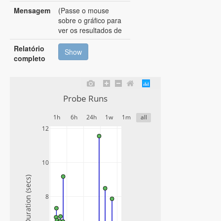
Mensagem
(Passe o mouse
sobre o gráfico para
ver os resultados de
Execução)
Relatório
Show
completo
Probe Runs
1h
6h
24h
1w
1m
all
12
10
Duration (secs)
8