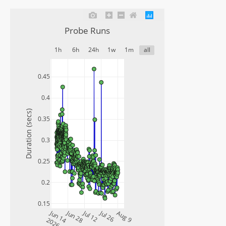
Probe Runs
1h
6h
24h
1w
1m
all
0.45
0.4
Duration (secs)
0.35
0.3
0.25
0.2
0.15
Jun 14
Jun 28
Jul 12
Jul 26
Aug 9
2026