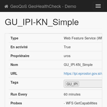
GeoQoS GeoHealthCheck - Demo
Toggl
navig
GU_IPI-KN_Simple
Type
Web Feature Service (WFS)
En activité
True
Propriétaire
uros
Nom
GU_IPI-KN_Simple
URL
https://ipi.eprostor.gov.si/wf
Tags
GU_IPI
Run Every
60 minutes
Probes
- WFS GetCapabilities