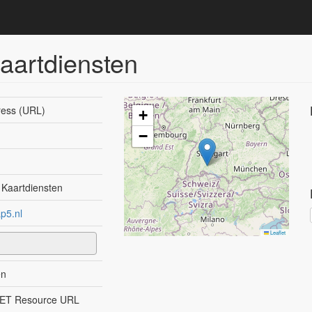
aartdiensten
ess (URL)
+
−
 Kaartdiensten
ap5.nl
Leaflet
en
ET Resource URL