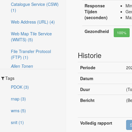
Catalogue Service (CSW)
Response
Min
(1)
Tijden
Gem
(seconden)
Max
Web Address (URL) (4)
Gezondheid
100%
Web Map Tile Service
(WMTS) (5)
File Transfer Protocol
Historie
(FTP) (1)
Allen Tonen
Periode
20
Tags
Datum
PDOK (3)
Duur
(To
rnap (3)
Bericht
(Be
wms (5)
snit (1)
Volledig rapport