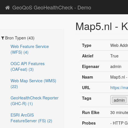
GeoQoS GeoHealthCheck - Demo
Map5.nl - K
Bron Typen (43)
Type
Web Addr
Web Feature Service
(WFS) (4)
Aktief
True
OGC API Features
Eigenaar
admin
(OAFeat) (3)
Naam
Map5.nl -
Web Map Service (WMS)
(22)
URL
https://m
GeoHealthCheck Reporter
Tags
admin
(GHC-R) (1)
Run Elke
30 minut
ESRI ArcGIS
FeatureServer (FS) (2)
Probes
- HTTP G