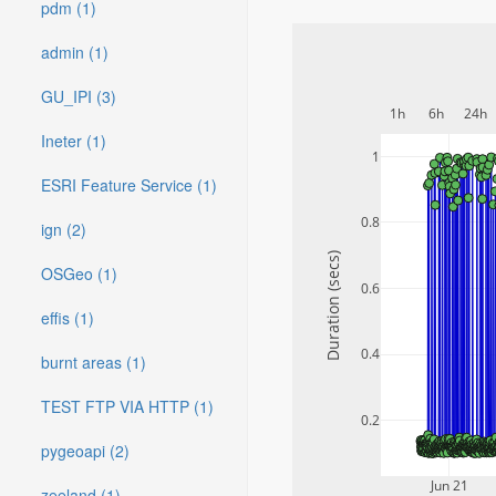
pdm (1)
admin (1)
GU_IPI (3)
1h
6h
24h
Ineter (1)
1
ESRI Feature Service (1)
0.8
ign (2)
Duration (secs)
OSGeo (1)
0.6
effis (1)
0.4
burnt areas (1)
TEST FTP VIA HTTP (1)
0.2
pygeoapi (2)
Jun 21
zeeland (1)