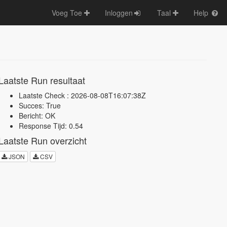
Voeg Toe
Inloggen
Taal
Help
Laatste Run resultaat
Laatste Check : 2026-08-08T16:07:38Z
Succes: True
Bericht: OK
Response Tijd: 0.54
Laatste Run overzicht
JSON
CSV