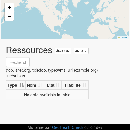
+
−
Leaflet
Ressources
JSON
CSV
(foo, site:.org, title:foo, type:wms, url:example.org)
0 résultats
Type
Nom
État
Fiabilité
No data available in table
Motorisé par
GeoHealthCheck
0.10.1dev