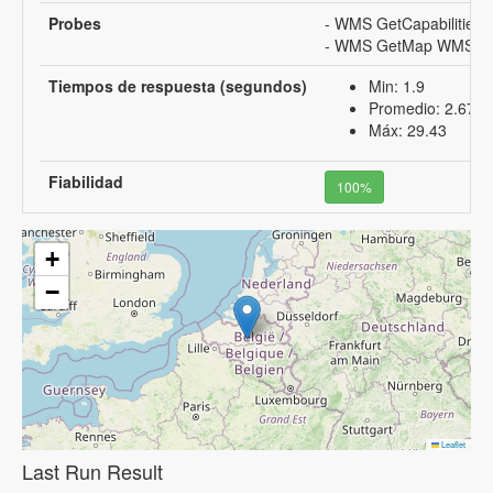
Probes
- WMS GetCapabilities
- WMS GetMap WMS v1.1
Tiempos de respuesta (segundos)
Min: 1.9
Promedio: 2.67
Máx: 29.43
Fiabilidad
100%
+
−
Leaflet
Last Run Result