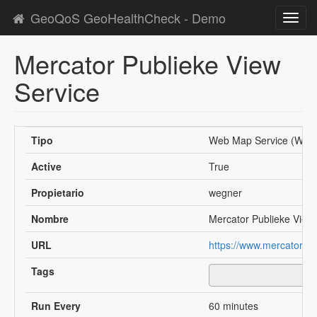
GeoQoS GeoHealthCheck - Demo
Toggl
navig
Mercator Publieke View
Service
Tipo
Web Map Service (WMS
Active
True
Propietario
wegner
Nombre
Mercator Publieke View
URL
https://www.mercator.v
Tags
Run Every
60 minutes