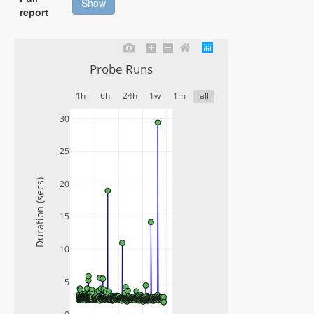
Show
report
Probe Runs
1h
6h
24h
1w
1m
all
30
25
Duration (secs)
20
15
10
5