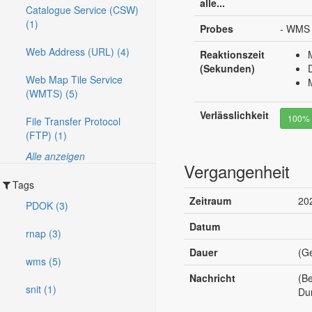
alle...
Catalogue Service (CSW)
(1)
Probes
- WMS 
Web Address (URL) (4)
Reaktionszeit
(Sekunden)
Web Map Tile Service
(WMTS) (5)
Verlässlichkeit
100%
File Transfer Protocol
(FTP) (1)
Alle anzeigen
Vergangenheit
Tags
Zeitraum
20
PDOK (3)
Datum
rnap (3)
Dauer
(G
wms (5)
Nachricht
(B
snit (1)
Du