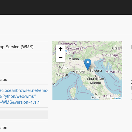
p Service (WMS)
+
−
maps
//ec.oceanbrowser.net/emodnet-
ts/Python/web/wms?
Leaflet
e=WMS&version=1.1.1
uten