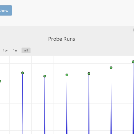
Show
Probe Runs
1w
1m
all