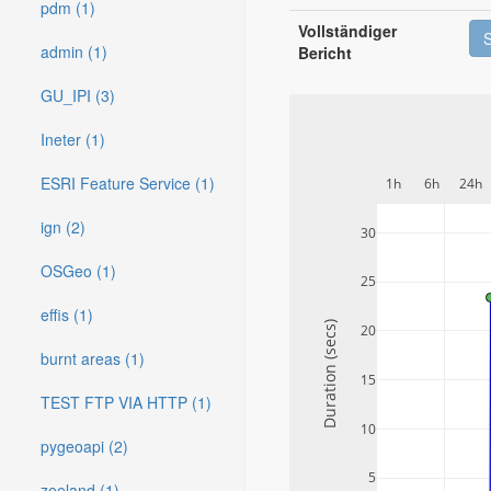
pdm (1)
Vollständiger
admin (1)
Bericht
GU_IPI (3)
Ineter (1)
ESRI Feature Service (1)
1h
6h
24h
ign (2)
30
OSGeo (1)
25
effis (1)
Duration (secs)
20
burnt areas (1)
15
TEST FTP VIA HTTP (1)
10
pygeoapi (2)
5
zeeland (1)