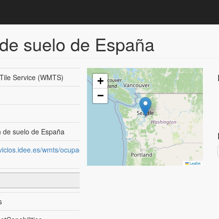
de suelo de España
ile Service (WMTS)
+
−
 de suelo de España
rvicios.idee.es/wmts/ocupacion-
Leaflet
s