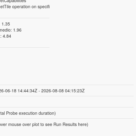
tCapabilities
Tile operation on specific
: 1.35
medio: 1.96
: 4.84
26-06-18 14:44:34Z - 2026-08-08 04:15:23Z
tal Probe execution duration)
ver mouse over plot to see Run Results here)