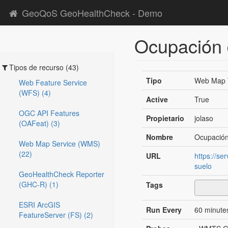
GeoQoS GeoHealthCheck - Demo
Ocupación 
Tipos de recurso (43)
Tipo
Web Map T
Web Feature Service
(WFS) (4)
Active
True
OGC API Features
Propietario
jolaso
(OAFeat) (3)
Nombre
Ocupación
Web Map Service (WMS)
(22)
URL
https://se
suelo
GeoHealthCheck Reporter
(GHC-R) (1)
Tags
ESRI ArcGIS
Run Every
60 minute
FeatureServer (FS) (2)