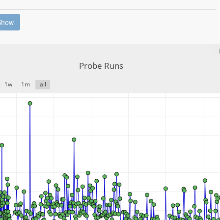
Show
Probe Runs
1w
1m
all