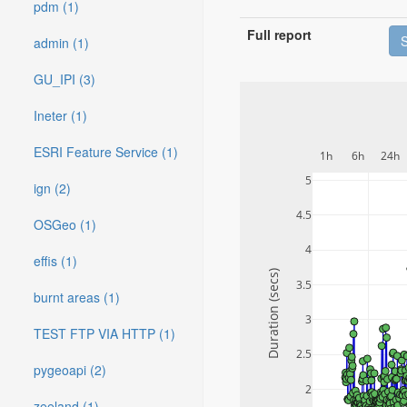
pdm (1)
Full report
admin (1)
GU_IPI (3)
Ineter (1)
ESRI Feature Service (1)
1h
6h
24h
5
ign (2)
4.5
OSGeo (1)
4
effis (1)
Duration (secs)
3.5
burnt areas (1)
3
TEST FTP VIA HTTP (1)
2.5
pygeoapi (2)
2
zeeland (1)