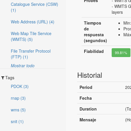
Probes
- WMTS Ge
Catalogue Service (CSW)
- WMTS Get
(1)
layers
Web Address (URL) (4)
Tiempos
Min
de
Pro
Web Map Tile Service
respuesta
Máx
(WMTS) (5)
(segundos)
File Transfer Protocol
Fiabilidad
99.81%
(FTP) (1)
Mostrar todo
Historial
Tags
PDOK (3)
Period
20
rnap (3)
Fecha
Duration
(To
wms (5)
Mensaje
(Ho
snit (1)