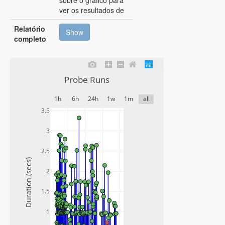
sobre o gráfico para
ver os resultados de
Execução)
Relatório
Show
completo
Probe Runs
1h
6h
24h
1w
1m
all
3.5
3
2.5
Duration (secs)
2
1.5
1