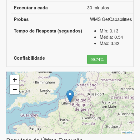
Executar a cada
30 minutos
Probes
- WMS GetCapabilities
Tempo de Resposta (segundos)
Mín: 0.13
Média: 0.54
Máx: 3.32
Confiabilidade
99.74%
+
−
Leaflet