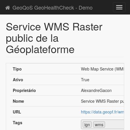
GeoQoS GeoHealthCheck - Demo
Toggl
navig
Service WMS Raster
public de la
Géoplateforme
Tipo
Web Map Service (WMS)
Ativo
True
Proprietário
AlexandreGacon
Nome
Service WMS Raster publi
URL
https://data.geopf.fr/wms-
Tags
ign
wms