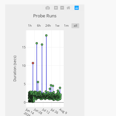
Probe Runs
1h
6h
24h
1w
1m
all
15
Duration (secs)
10
5
0
Jun 14
Jun 28
Jul 12
Jul 26
Aug 9
2026