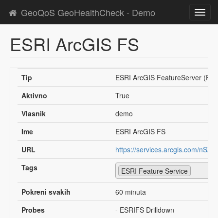
GeoQoS GeoHealthCheck - Demo
Toggl
navig
ESRI ArcGIS FS
Tip
ESRI ArcGIS FeatureServer (FS)
Aktivno
True
Vlasnik
demo
Ime
ESRI ArcGIS FS
URL
https://services.arcgis.com/nSZ
Tags
ESRI Feature Service
Pokreni svakih
60 minuta
Probes
- ESRIFS Drilldown