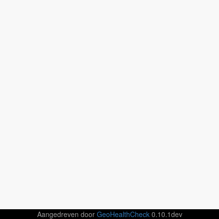
Aangedreven door
GeoHealthCheck
0.10.1dev