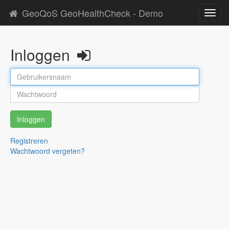
GeoQoS GeoHealthCheck - Demo
Toggl
navig
Inloggen
Inloggen
Registreren
Wachtwoord vergeten?