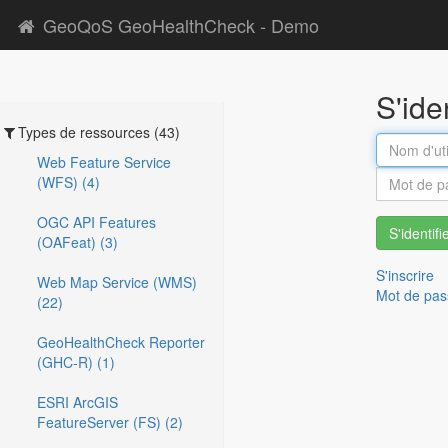
GeoQoS GeoHealthCheck - Demo
S'ide
Types de ressources (43)
Web Feature Service
(WFS) (4)
OGC API Features
S'identifi
(OAFeat) (3)
S'inscrire
Web Map Service (WMS)
Mot de pas
(22)
GeoHealthCheck Reporter
(GHC-R) (1)
ESRI ArcGIS
FeatureServer (FS) (2)