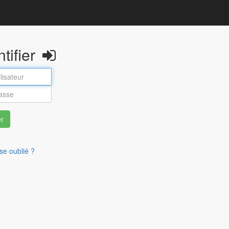
ntifier
er
se oublié ?