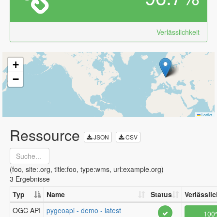
Verlässlichkeit
+
−
Leaflet
Ressource
JSON
CSV
(foo, site:.org, title:foo, type:wms, url:example.org)
3 Ergebnisse
Typ
Name
Status
Verlässlic
OGC API
pygeoapi - demo - latest
100