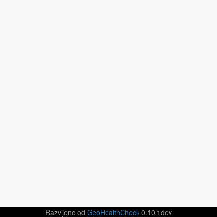
Razvijeno od
GeoHealthCheck
0.10.1dev