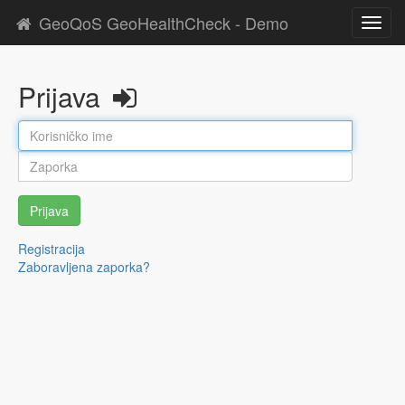
GeoQoS GeoHealthCheck - Demo
Toggl
navig
Prijava
Prijava
Registracija
Zaboravljena zaporka?