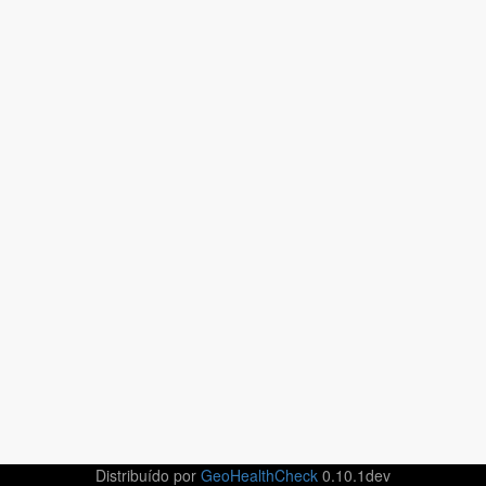
Distribuído por
GeoHealthCheck
0.10.1dev