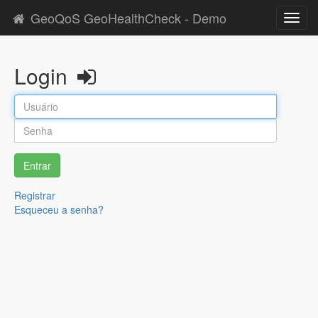
GeoQoS GeoHealthCheck - Demo
Toggl
navig
Login
Entrar
Registrar
Esqueceu a senha?