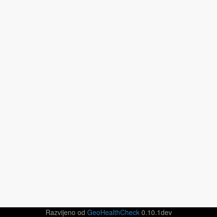
Razvijeno od
GeoHealthCheck
0.10.1dev