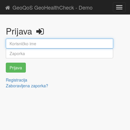
GeoQoS GeoHealthCheck - Demo
Toggl
navig
Prijava
Prijava
Registracija
Zaboravljena zaporka?