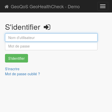
GeoQoS GeoHealthCheck - Demo
Toggl
navig
S'identifier
S'identifier
S'inscrire
Mot de passe oublié ?