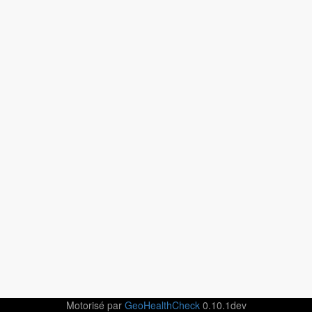
Motorisé par
GeoHealthCheck
0.10.1dev